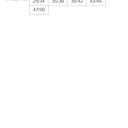
29/34
35/38
39/42
43/46
47/50