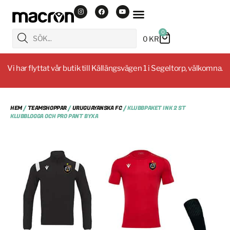
0
0
KR
Vi har flyttat vår butik till Källängsvägen 1 i Segeltorp, välkomna.
HEM
/
TEAMSHOPPAR
/
URUGUAYANSKA FC
/ KLUBBPAKET INK 2 ST
KLUBBLOGGA OCH PRO PANT BYXA