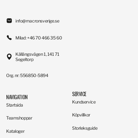
info@macronsverige.se
Milad: +46 70 466 35 60
Källängsvägen 1, 141 71
Segeltorp
Org. nr: 556850-5894
SERVICE
NAVIGATION
Kundservice
Startsida
Köpvillkor
Teamshoppar
Storleksguide
Kataloger