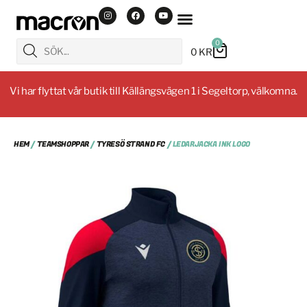
0
0
KR
Vi har flyttat vår butik till Källängsvägen 1 i Segeltorp, välkomna.
HEM
/
TEAMSHOPPAR
/
TYRESÖ STRAND FC
/ LEDARJACKA INK LOGO