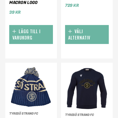
MACRON LOGO
729
KR
39
KR
LÄGG TILL I
VÄLJ
VARUKORG
ALTERNATIV
TYRESÖ STRAND FC
TYRESÖ STRAND FC