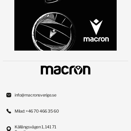
info@macronsverige.se
Milad: +46 70 466 35 60
Källängsvägen 1, 141 71