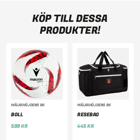
KÖP TILL DESSA
PRODUKTER!
MÄLARHÖJDENS BK
MÄLARHÖJDENS BK
BOLL
RESEBAG
599
KR
445
KR