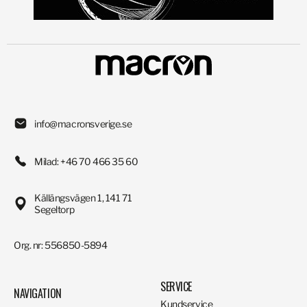
info@macronsverige.se
Milad: +46 70 466 35 60
Källängsvägen 1, 141 71
Segeltorp
Org. nr: 556850-5894
SERVICE
NAVIGATION
Kundservice