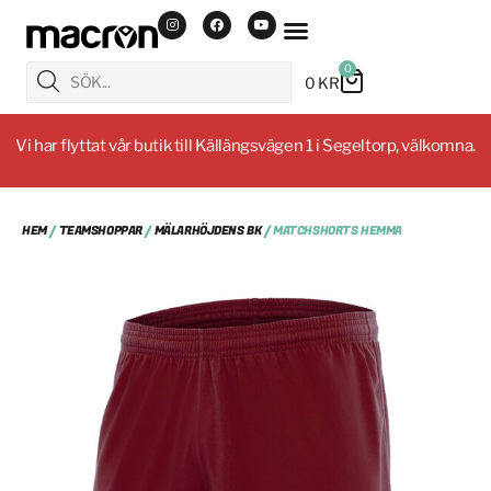
0
0
KR
Vi har flyttat vår butik till Källängsvägen 1 i Segeltorp, välkomna.
HEM
/
TEAMSHOPPAR
/
MÄLARHÖJDENS BK
/ MATCHSHORTS HEMMA