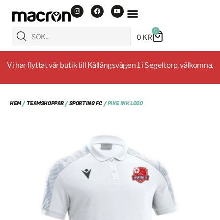
0
0
KR
Vi har flyttat vår butik till Källängsvägen 1 i Segeltorp, välkomna.
HEM
/
TEAMSHOPPAR
/
SPORTING FC
/ PIKE INK LOGO