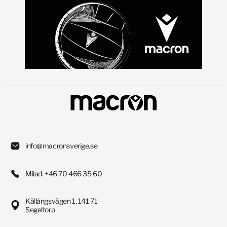
info@macronsverige.se
Milad: +46 70 466 35 60
Källängsvägen 1, 141 71
Segeltorp