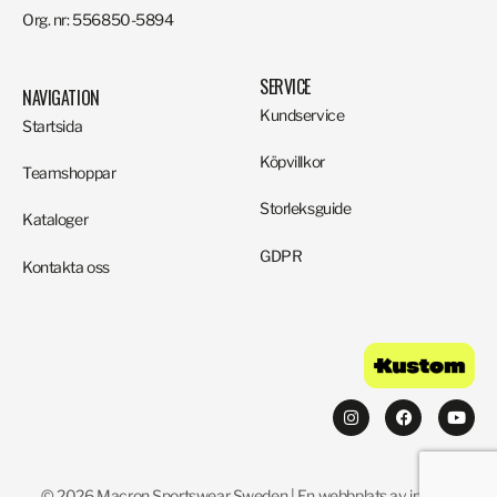
Org. nr: 556850-5894
SERVICE
NAVIGATION
Kundservice
Startsida
Köpvillkor
Teamshoppar
Storleksguide
Kataloger
GDPR
Kontakta oss
© 2026 Macron Sportswear Sweden | En webbplats av invistic