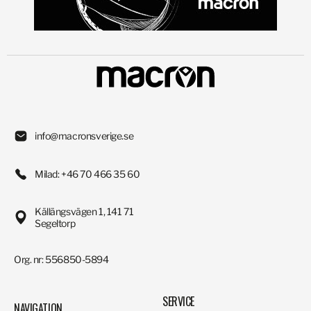
info@macronsverige.se
Milad: +46 70 466 35 60
Källängsvägen 1, 141 71
Segeltorp
Org. nr: 556850-5894
SERVICE
NAVIGATION