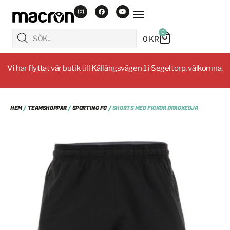
0
0
KR
Vi har flyttat vår butik till Källängsvägen 1 i Segeltorp, välkomna.
HEM
/
TEAMSHOPPAR
/
SPORTING FC
/ SHORTS MED FICKOR DRAGKEDJA