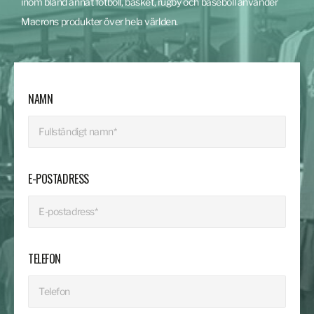
inom bland annat fotboll, basket, rugby och baseboll använder
Macrons produkter över hela världen.
NAMN
E-POSTADRESS
TELEFON