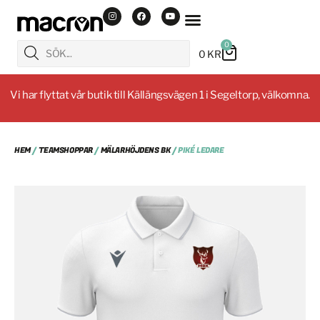
0
0
KR
Vi har flyttat vår butik till Källängsvägen 1 i Segeltorp, välkomna.
HEM
/
TEAMSHOPPAR
/
MÄLARHÖJDENS BK
/ PIKÉ LEDARE