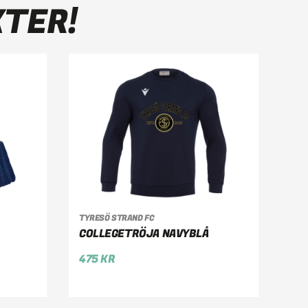
KTER!
G
VÄLJ ALTERNATIV
TYRESÖ STRAND FC
COLLEGETRÖJA NAVYBLÅ
475
KR