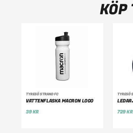
KÖP 
LÄGG TILL I VARUKORG
VÄ
TYRESÖ STRAND FC
TYRESÖ 
VATTENFLASKA MACRON LOGO
LEDAR
39
KR
729
KR