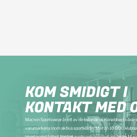
KOM SMIDIGT I
KONTAKT MED 
Macron Sportswear är ett av de ledande och snabbast växa
varumärkena inom aktiva sportkläder. Mer än 10 000 klubba
bland annat fotboll, basket, rugby och baseboll använder Mac