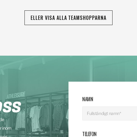
ELLER VISA ALLA TEAMSHOPPARNA
NAMN
OSS
nde
r inom
TELEFON
rons