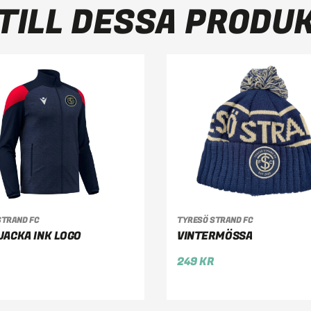
TILL DESSA PRODU
LJ ALTERNATIV
LÄGG TILL I VARUKOR
STRAND FC
TYRESÖ STRAND FC
JACKA INK LOGO
VINTERMÖSSA
249
KR