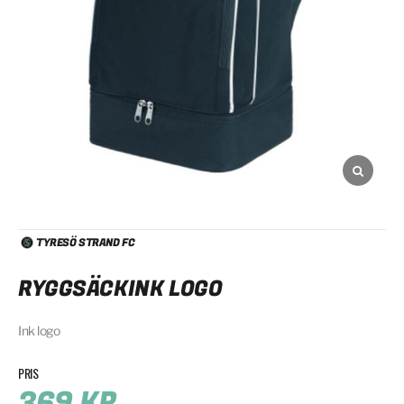
TYRESÖ STRAND FC
RYGGSÄCKINK LOGO
Ink logo
369
KR