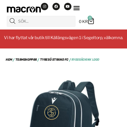
0
0
KR
Vi har flyttat vår butik till Källängsvägen 1 i Segeltorp, välkomna.
HEM
/
TEAMSHOPPAR
/
TYRESÖ STRAND FC
/ RYGGSÄCKINK LOGO