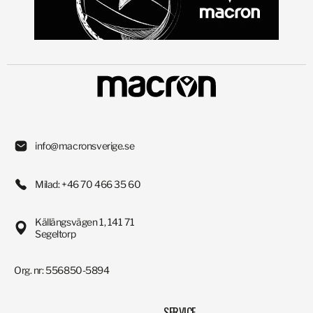
info@macronsverige.se
Milad: +46 70 466 35 60
Källängsvägen 1, 141 71
Segeltorp
Org. nr: 556850-5894
SERVICE