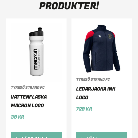
PRODUKTER!
TYRESÖ STRAND FC
TYRESÖ STRAND FC
LEDARJACKA INK
VATTENFLASKA
LOGO
MACRON LOGO
729
KR
39
KR