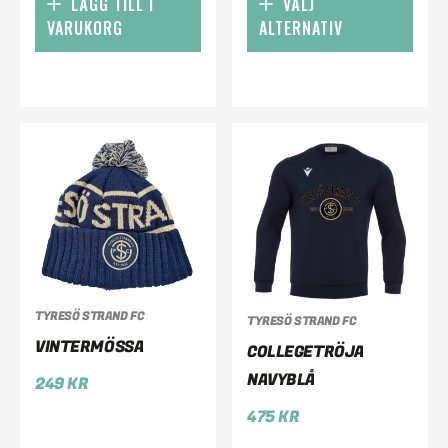
LÄGG TILL I
VÄLJ
VARUKORG
ALTERNATIV
TYRESÖ STRAND FC
TYRESÖ STRAND FC
VINTERMÖSSA
COLLEGETRÖJA
NAVYBLÅ
249
KR
475
KR