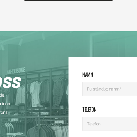
NAMN
OSS
nde
r inom
TELEFON
rons