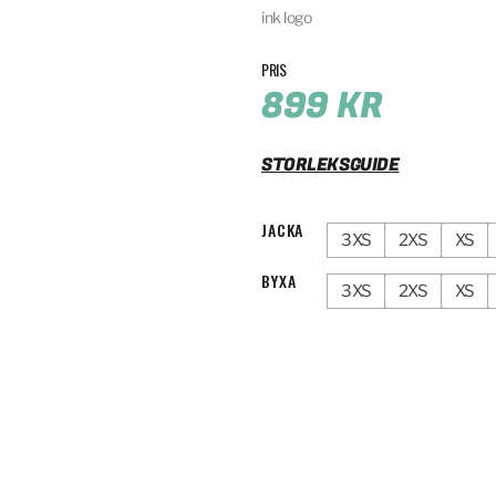
ink logo
899
KR
STORLEKSGUIDE
JACKA
3XS
2XS
XS
BYXA
3XS
2XS
XS