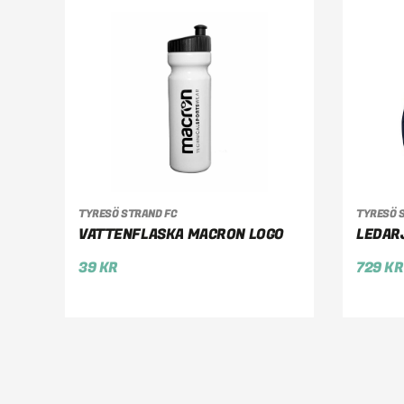
LÄGG TILL I VARUKORG
VÄ
TYRESÖ STRAND FC
TYRESÖ 
VATTENFLASKA MACRON LOGO
LEDAR
39
KR
729
KR