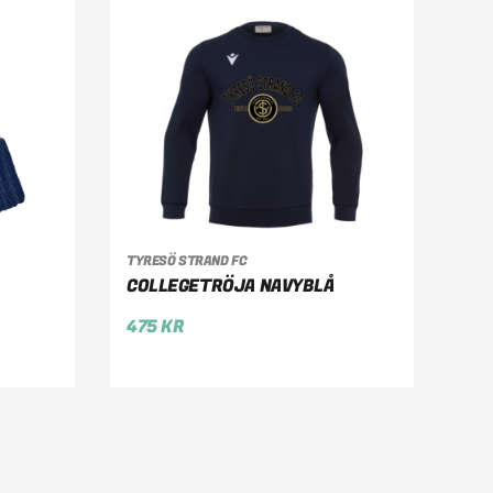
G
VÄLJ ALTERNATIV
TYRESÖ STRAND FC
COLLEGETRÖJA NAVYBLÅ
475
KR