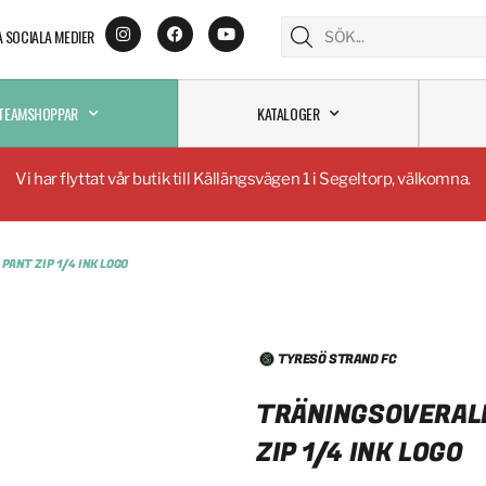
A SOCIALA MEDIER
TEAMSHOPPAR
KATALOGER
Vi har flyttat vår butik till Källängsvägen 1 i Segeltorp, välkomna.
PANT ZIP 1/4 INK LOGO
TYRESÖ STRAND FC
TRÄNINGSOVERALL
ZIP 1/4 INK LOGO