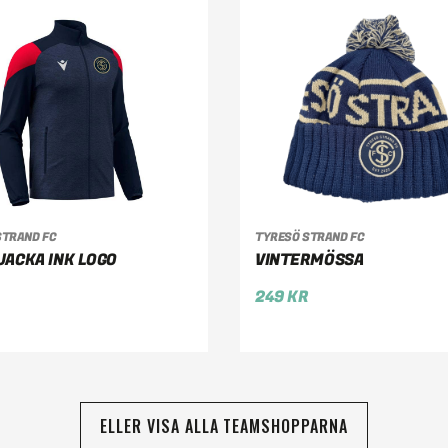
LJ ALTERNATIV
LÄGG TILL I VARUKOR
STRAND FC
TYRESÖ STRAND FC
JACKA INK LOGO
VINTERMÖSSA
249
KR
ELLER VISA ALLA TEAMSHOPPARNA