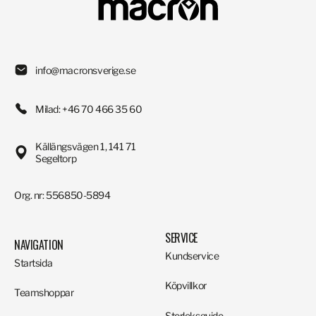
info@macronsverige.se
Milad: +46 70 466 35 60
Källängsvägen 1, 141 71
Segeltorp
Org. nr: 556850-5894
SERVICE
NAVIGATION
Kundservice
Startsida
Köpvillkor
Teamshoppar
Storleksguide