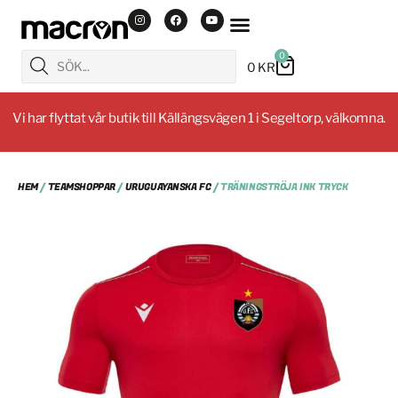
0
0
KR
Vi har flyttat vår butik till Källängsvägen 1 i Segeltorp, välkomna.
HEM
/
TEAMSHOPPAR
/
URUGUAYANSKA FC
/ TRÄNINGSTRÖJA INK TRYCK