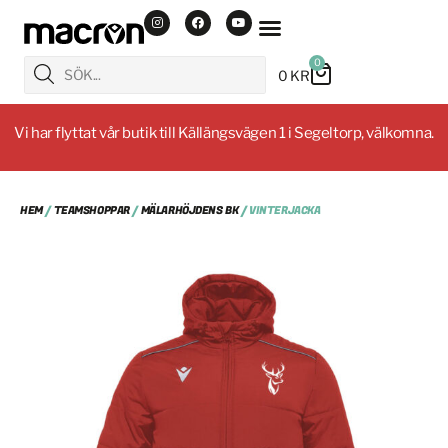
0
0
KR
Vi har flyttat vår butik till Källängsvägen 1 i Segeltorp, välkomna.
HEM
/
TEAMSHOPPAR
/
MÄLARHÖJDENS BK
/ VINTERJACKA