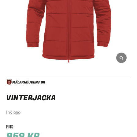
MÄLARHÖJDENS BK
VINTERJACKA
Ink logo
959
KR