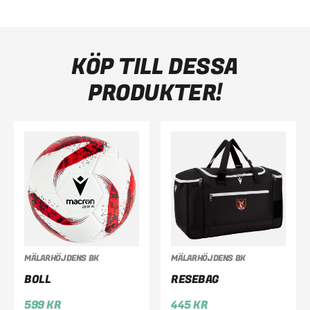
KÖP TILL DESSA
PRODUKTER!
MÄLARHÖJDENS BK
MÄLARHÖJDENS BK
BOLL
RESEBAG
599
KR
445
KR