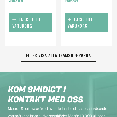
380
KR
169
KR
LÄGG TILL I
LÄGG TILL I
VARUKORG
VARUKORG
ELLER VISA ALLA TEAMSHOPPARNA
KOM SMIDIGT I
KONTAKT MED OSS
Macron Sportswear är ett av de ledande och snabbast växande
varumärkena inom aktiva sportkläder. Mer än 10 000 klubbar