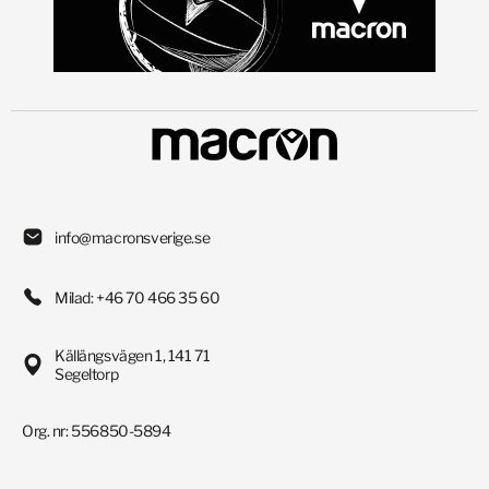
info@macronsverige.se
Milad: +46 70 466 35 60
Källängsvägen 1, 141 71
Segeltorp
Org. nr: 556850-5894