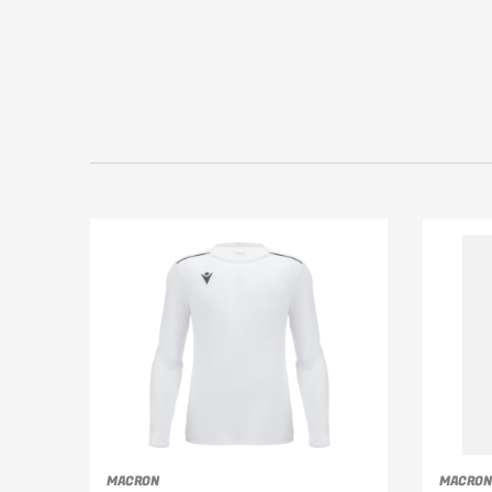
MACRON
MACRON