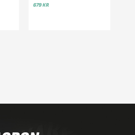
679
KR