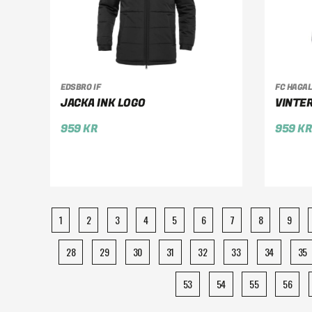
EDSBRO IF
FC HAGA
VÄLJ ALTERNATIV
VÄ
JACKA INK LOGO
VINTER
959
KR
959
K
1
2
3
4
5
6
7
8
9
28
29
30
31
32
33
34
35
53
54
55
56