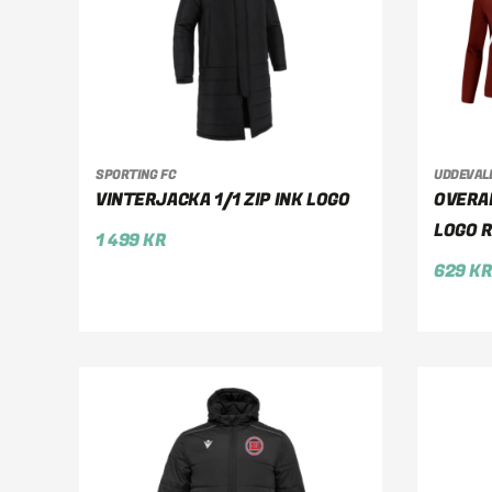
SPORTING FC
UDDEVAL
VÄLJ ALTERNATIV
VÄ
VINTERJACKA 1/1 ZIP INK LOGO
OVERAL
LOGO 
1 499
KR
629
K