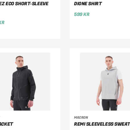
ÄLJ ALTERNATIV
VÄLJ ALTERNATIV
Z ECO SHORT-SLEEVE
DIONE SHIRT
599
KR
KR
MACRON
ÄLJ ALTERNATIV
VÄLJ ALTERNATIV
ACKET
REMI SLEEVELESS SWEA