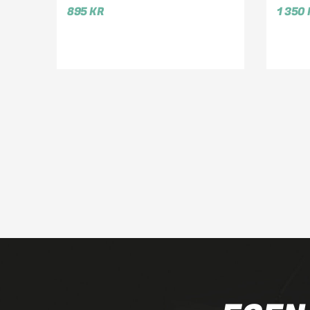
895
KR
1 350