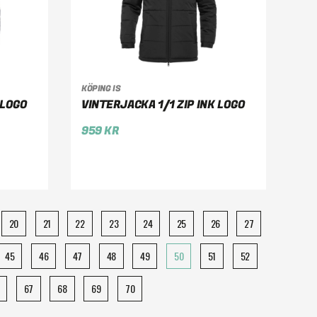
KÖPING IS
VÄLJ ALTERNATIV
 LOGO
VINTERJACKA 1/1 ZIP INK LOGO
959
KR
20
21
22
23
24
25
26
27
45
46
47
48
49
50
51
52
67
68
69
70