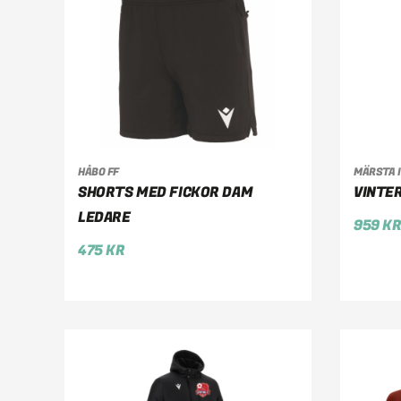
HÅBO FF
MÄRSTA 
VÄLJ ALTERNATIV
VÄ
SHORTS MED FICKOR DAM
VINTER
LEDARE
959
K
475
KR