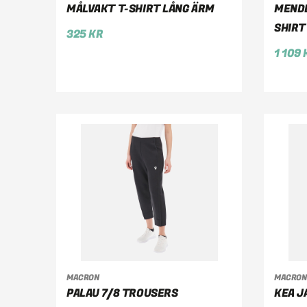
VÄLJ ALTERNATIV
V
MÅLVAKT T-SHIRT LÅNG ÄRM
MENDE
SHIRT
325
KR
1 109
MACRON
MACRON
VÄLJ ALTERNATIV
V
PALAU 7/8 TROUSERS
KEA J