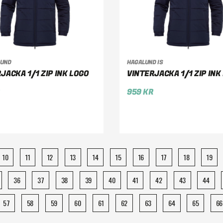
LUND
HAGALUND IS
LJ ALTERNATIV
VÄLJ ALTERNATIV
JACKA 1/1 ZIP INK LOGO
VINTERJACKA 1/1 ZIP INK
R
959
KR
10
11
12
13
14
15
16
17
18
19
36
37
38
39
40
41
42
43
44
57
58
59
60
61
62
63
64
65
66