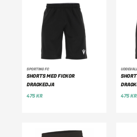
SPORTING FC
UDDEVAL
VÄLJ ALTERNATIV
VÄ
SHORTS MED FICKOR
SHORT
DRAGKEDJA
DRAGK
475
KR
475
KR