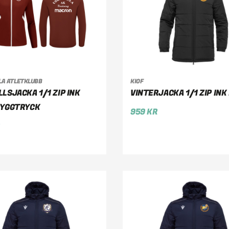
LA ATLETKLUBB
KIOF
LJ ALTERNATIV
VÄLJ ALTERNATIV
LSJACKA 1/1 ZIP INK
VINTERJACKA 1/1 ZIP INK
RYGGTRYCK
959
KR
R