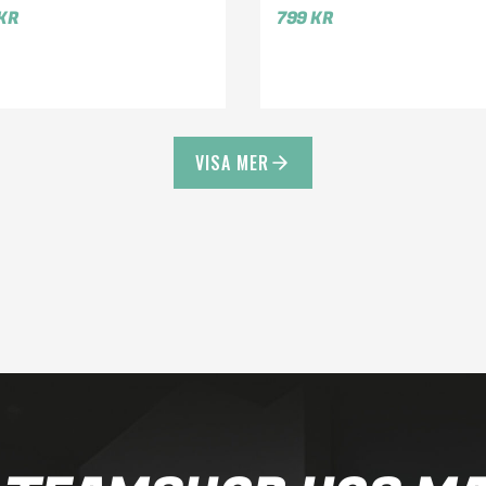
KR
799
KR
VISA MER