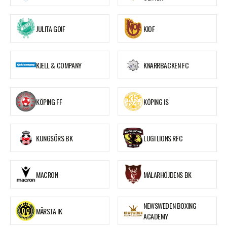
JULITA GOIF
KIOF
KJELL & COMPANY
KNARRBACKEN FC
KÖPING FF
KÖPING IS
KUNGSÖRS BK
LUGI LIONS RFC
MACRON
MÄLARHÖJDENS BK
NEWSWEDEN BOXING
MÄRSTA IK
ACADEMY