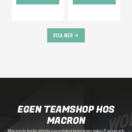
VISA MER
EGEN TEAMSHOP HOS
MACRON
Macron är tredje största varumärket inom team sales i Europa och