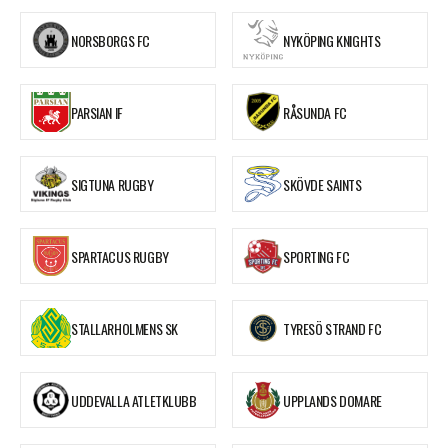
NORSBORGS FC
NYKÖPING KNIGHTS
PARSIAN IF
RÅSUNDA FC
SIGTUNA RUGBY
SKÖVDE SAINTS
SPARTACUS RUGBY
SPORTING FC
STALLARHOLMENS SK
TYRESÖ STRAND FC
UDDEVALLA ATLETKLUBB
UPPLANDS DOMARE