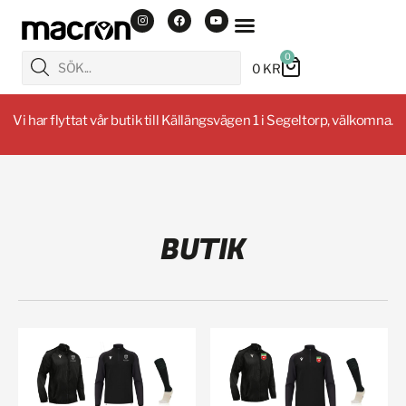
0
0
KR
Vi har flyttat vår butik till Källängsvägen 1 i Segeltorp, välkomna.
BUTIK