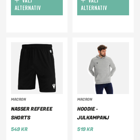
VÄLJ
VÄLJ
ALTERNATIV
ALTERNATIV
MACRON
MACRON
NASSER REFEREE
HOODIE -
SHORTS
JULKAMPANJ
549
KR
519
KR