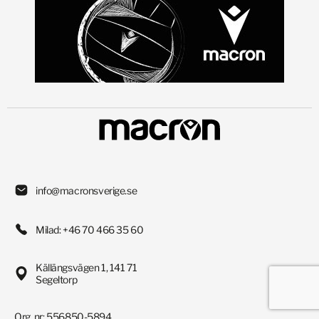
info@macronsverige.se
Milad: +46 70 466 35 60
Källängsvägen 1, 141 71
Segeltorp
Org. nr: 556850-5894