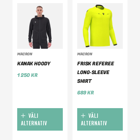
MACRON
MACRON
KANAK HOODY
FRISK REFEREE
LONG-SLEEVE
1 250
KR
SHIRT
689
KR
VÄLJ
VÄLJ
ALTERNATIV
ALTERNATIV