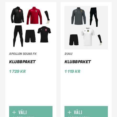
APOLLON SOLNA FK
2U4U
KLUBBPAKET
KLUBBPAKET
1 729
KR
1 119
KR
VÄLJ
VÄLJ