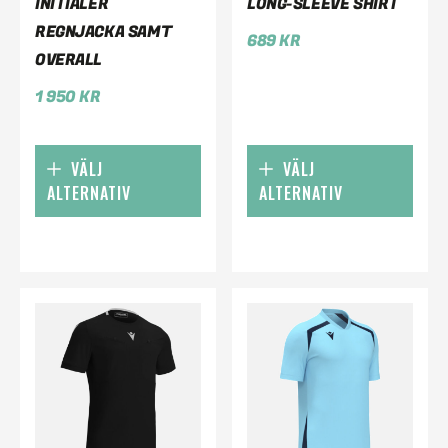
INITIALER
LONG-SLEEVE SHIRT
REGNJACKA SAMT
689
KR
OVERALL
1 950
KR
VÄLJ
VÄLJ
ALTERNATIV
ALTERNATIV