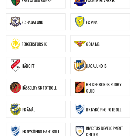
ESKILSTUNA RUGBY
ESSINGE ROVERS IK
FC HAGALUND
FC VIÑA
FENGERSFORS IK
GÖTA MS
HÅBO FF
HAGALUND IS
HELSINGBORGS RUGBY
HÄSSELBY SK FOTBOLL
CLUB
IFK ÅMÅL
IFK NYKÖPING FOTBOLL
INVICTUS DEVELOPMENT
IFK NYKÖPING HANDBOLL
CENTER