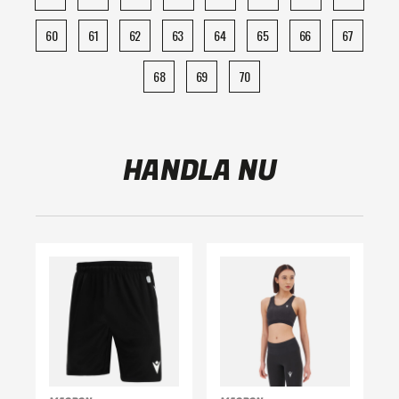
60
61
62
63
64
65
66
67
68
69
70
HANDLA NU