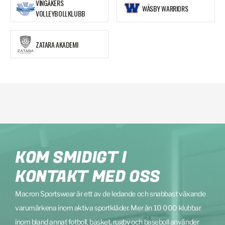
VINGÅKERS
WÄSBY WARRIORS
VOLLEYBOLLKLUBB
ZATARA AKADEMI
KOM SMIDIGT I
KONTAKT MED OSS
Macron Sportswear är ett av de ledande och snabbast växande
varumärkena inom aktiva sportkläder. Mer än 10 000 klubbar
inom bland annat fotboll, basket, rugby och baseboll använder