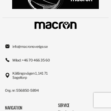
info@macronsverige.se
Milad: +46 70 466 35 60
Källängsvägen 1, 141 71
Segeltorp
Org. nr: 556850-5894
SERVICE
NAVIGATION