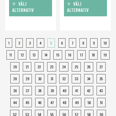
VÄLJ
VÄLJ
ALTERNATIV
ALTERNATIV
1
2
3
4
5
6
7
8
9
10
11
12
13
14
15
16
17
18
19
20
21
22
23
24
25
26
27
28
29
30
31
32
33
34
35
36
37
38
39
40
41
42
43
44
45
46
47
48
49
50
51
52
53
54
55
56
57
58
59