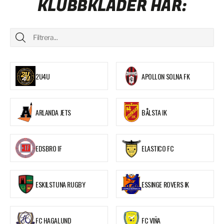
KLUBBKLÄDER HÄR:
2U4U
APOLLON SOLNA FK
ARLANDA JETS
BÅLSTA IK
EDSBRO IF
ELASTICO FC
ESKILSTUNA RUGBY
ESSINGE ROVERS IK
FC HAGALUND
FC VIÑA