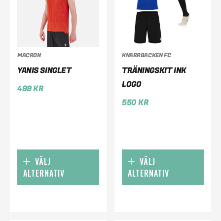
MACRON
KNARRBACKEN FC
YANIS SINGLET
TRÄNINGSKIT INK
LOGO
499
KR
550
KR
VÄLJ
VÄLJ
ALTERNATIV
ALTERNATIV