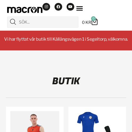
0
0
KR
Vi har flyttat vår butik till Källängsvägen 1 i Segeltorp, välkomna.
BUTIK