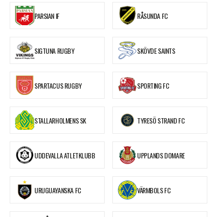
PARSIAN IF
RÅSUNDA FC
SIGTUNA RUGBY
SKÖVDE SAINTS
SPARTACUS RUGBY
SPORTING FC
STALLARHOLMENS SK
TYRESÖ STRAND FC
UDDEVALLA ATLETKLUBB
UPPLANDS DOMARE
URUGUAYANSKA FC
VÄRMBOLS FC