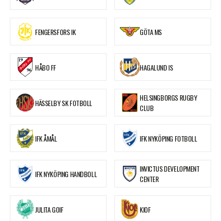
FENGERSFORS IK
GÖTA MS
HÅBO FF
HAGALUND IS
HELSINGBORGS RUGBY
HÄSSELBY SK FOTBOLL
CLUB
IFK ÅMÅL
IFK NYKÖPING FOTBOLL
INVICTUS DEVELOPMENT
IFK NYKÖPING HANDBOLL
CENTER
JULITA GOIF
KIOF