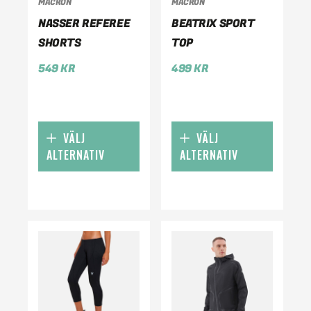
MACRON
MACRON
NASSER REFEREE
BEATRIX SPORT
SHORTS
TOP
549
KR
499
KR
VÄLJ
VÄLJ
ALTERNATIV
ALTERNATIV