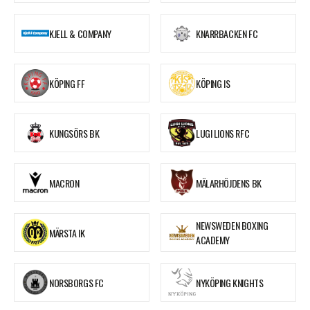
KJELL & COMPANY
KNARRBACKEN FC
KÖPING FF
KÖPING IS
KUNGSÖRS BK
LUGI LIONS RFC
MACRON
MÄLARHÖJDENS BK
NEWSWEDEN BOXING
MÄRSTA IK
ACADEMY
NORSBORGS FC
NYKÖPING KNIGHTS