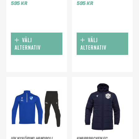
595
KR
595
KR
VÄLJ
VÄLJ
ALTERNATIV
ALTERNATIV
IFK NYKÖPING HANDBOLL
KNARRBACKEN FC