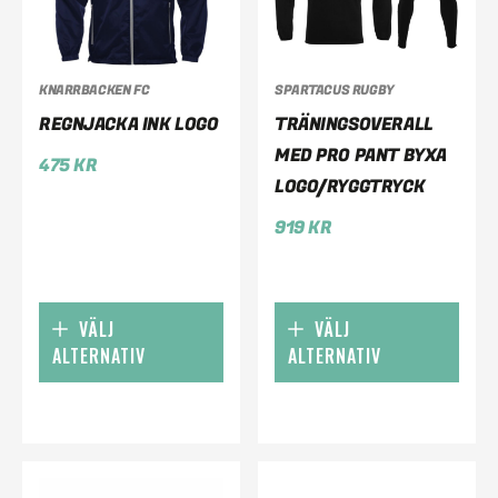
KNARRBACKEN FC
SPARTACUS RUGBY
REGNJACKA INK LOGO
TRÄNINGSOVERALL
MED PRO PANT BYXA
475
KR
LOGO/RYGGTRYCK
919
KR
VÄLJ
VÄLJ
ALTERNATIV
ALTERNATIV